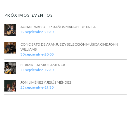
t
a
s
o
y
PRÓXIMOS EVENTOS
v
AUSIAS PAREJO – 150 AÑOS MANUEL DE FALLA
i
12 septiembre-21:30
s
CONCIERTO DE ARANJUEZ Y SELECCIÓN MÚSICA CINE JOHN
t
WILLIAMS
30 septiembre-20:00
a
EL AMIR – ALMA FLAMENCA
s
11 septiembre-19:30
d
JONI JIMÉNEZ Y JESÚS MÉNDEZ
e
25 septiembre-19:30
E
v
e
n