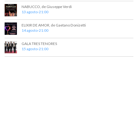
t
a
NABUCCO, de Giuseppe Verdi
o
y
13 agosto-21:00
v
ELIXIR DE AMOR, de Gaetano Donizetti
14 agosto-21:00
i
s
GALA TRES TENORES
15 agosto-21:00
t
a
s
d
e
E
v
e
n