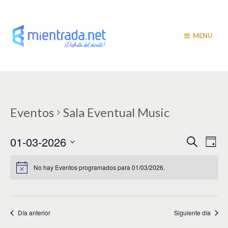
MENU
Eventos
Sala Eventual Music
N
N
01-03-2026
B
D
u
a
í
a
S
s
a
v
e
c
No hay Eventos programados para 01/03/2026.
v
a
l
e
r
e
e
g
c
c
a
g
i
Día anterior
Siguiente día
c
a
o