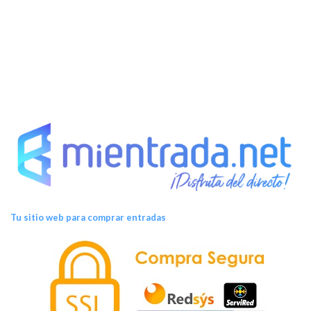
t
o
s
Tu sitio web para comprar entradas