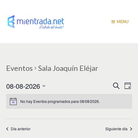
MENU
Eventos
Sala Joaquín Eléjar
N
N
08-08-2026
B
D
u
a
í
a
S
s
a
v
e
c
No hay Eventos programados para 08/08/2026.
v
a
l
e
r
e
e
g
c
c
a
g
i
Día anterior
Siguiente día
c
a
o