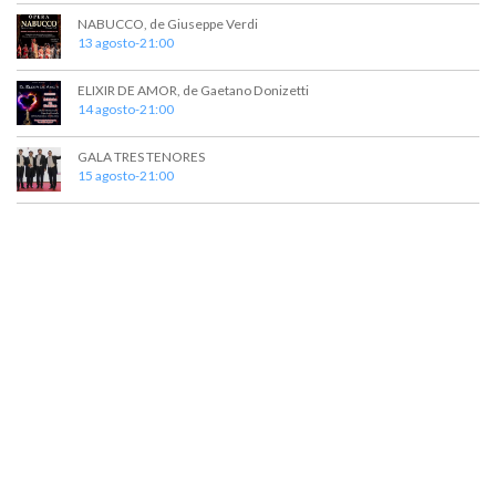
t
a
NABUCCO, de Giuseppe Verdi
o
y
13 agosto-21:00
v
ELIXIR DE AMOR, de Gaetano Donizetti
14 agosto-21:00
i
s
GALA TRES TENORES
15 agosto-21:00
t
a
s
d
e
E
v
e
n