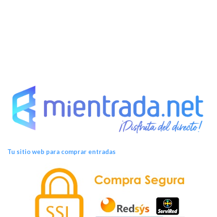
t
o
s
Tu sitio web para comprar entradas