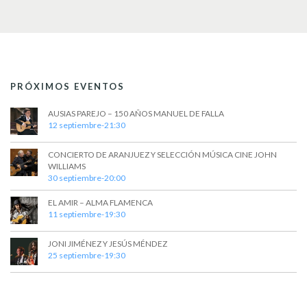
t
a
s
o
y
v
i
PRÓXIMOS EVENTOS
s
t
AUSIAS PAREJO – 150 AÑOS MANUEL DE FALLA
12 septiembre-21:30
a
CONCIERTO DE ARANJUEZ Y SELECCIÓN MÚSICA CINE JOHN
s
WILLIAMS
30 septiembre-20:00
d
EL AMIR – ALMA FLAMENCA
e
11 septiembre-19:30
E
JONI JIMÉNEZ Y JESÚS MÉNDEZ
v
25 septiembre-19:30
e
n