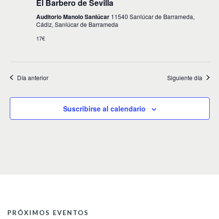
t
a
El Barbero de Sevilla
o
Auditorio Manolo Sanlúcar
11540 Sanlúcar de Barrameda,
y
Cádiz, Sanlúcar de Barrameda
v
17€
i
s
Día anterior
Siguiente día
t
a
Suscribirse al calendario
s
d
e
E
v
e
n
PRÓXIMOS EVENTOS