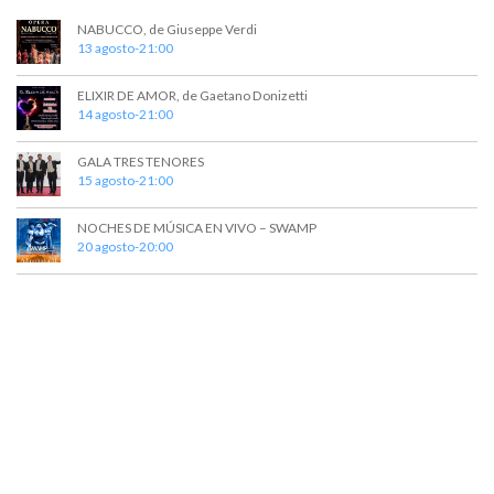
t
NABUCCO, de Giuseppe Verdi
13 agosto-21:00
o
s
ELIXIR DE AMOR, de Gaetano Donizetti
14 agosto-21:00
GALA TRES TENORES
15 agosto-21:00
NOCHES DE MÚSICA EN VIVO – SWAMP
20 agosto-20:00