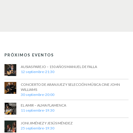
t
a
s
o
y
v
i
s
t
PRÓXIMOS EVENTOS
a
AUSIAS PAREJO – 150 AÑOS MANUEL DE FALLA
s
12 septiembre-21:30
d
CONCIERTO DE ARANJUEZ Y SELECCIÓN MÚSICA CINE JOHN
e
WILLIAMS
30 septiembre-20:00
E
EL AMIR – ALMA FLAMENCA
v
11 septiembre-19:30
e
JONI JIMÉNEZ Y JESÚS MÉNDEZ
n
25 septiembre-19:30