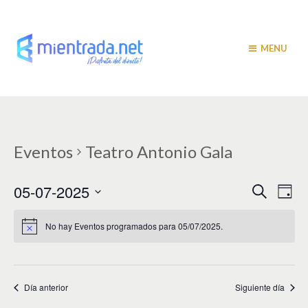
MENU
Eventos
Teatro Antonio Gala
N
N
05-07-2025
B
D
u
a
í
a
S
s
a
v
e
c
No hay Eventos programados para 05/07/2025.
v
a
l
e
r
e
e
g
c
c
a
g
i
Día anterior
Siguiente día
c
a
o