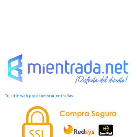
t
o
s
Tu sitio web para comprar entradas