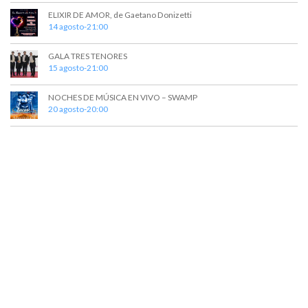
t
a
ELIXIR DE AMOR, de Gaetano Donizetti
o
y
14 agosto-21:00
v
GALA TRES TENORES
15 agosto-21:00
i
s
NOCHES DE MÚSICA EN VIVO – SWAMP
20 agosto-20:00
t
a
s
d
e
E
v
e
n