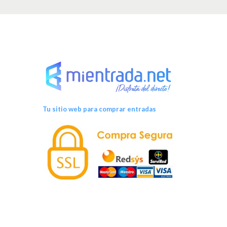
v
e
n
t
o
Tu sitio web para comprar entradas