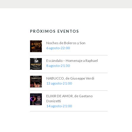
e
E
v
d
e
n
a
t
PRÓXIMOS EVENTOS
y
o
s
v
Noches de Boleros y Son
p
6 agosto-22:00
a
i
r
Escándalo – Homenaje a Raphael
a
s
8 agosto-21:30
l
t
a
p
NABUCCO, de Giuseppe Verdi
a
a
13 agosto-21:00
l
s
a
ELIXIR DE AMOR, de Gaetano
b
d
Donizetti
r
14 agosto-21:00
e
a
c
E
l
a