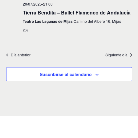
t
a
20/07/2025-21:00
o
y
Tierra Bendita – Ballet Flamenco de Andalucía
v
Teatro Las Lagunas de Mijas
Camino del Albero 16, Mijas
20€
i
s
t
Día anterior
Siguiente día
a
s
Suscribirse al calendario
d
e
E
v
e
n