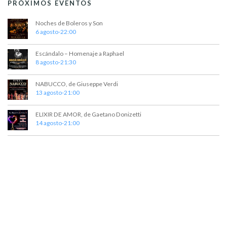
PRÓXIMOS EVENTOS
t
Noches de Boleros y Son
o
6 agosto-22:00
s
Escándalo – Homenaje a Raphael
8 agosto-21:30
NABUCCO, de Giuseppe Verdi
13 agosto-21:00
ELIXIR DE AMOR, de Gaetano Donizetti
14 agosto-21:00