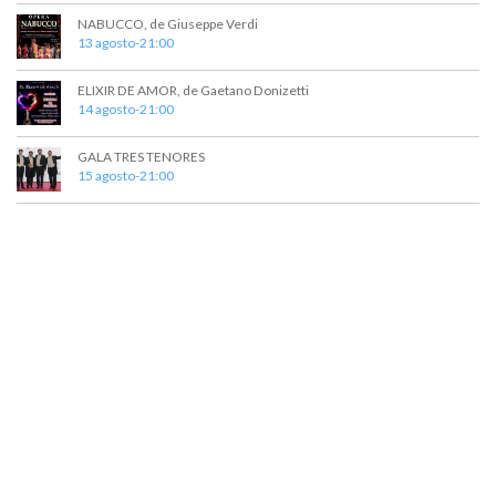
t
a
NABUCCO, de Giuseppe Verdi
o
y
13 agosto-21:00
v
ELIXIR DE AMOR, de Gaetano Donizetti
14 agosto-21:00
i
s
GALA TRES TENORES
15 agosto-21:00
t
a
s
d
e
E
v
e
n