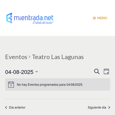
MENU
Eventos
Teatro Las Lagunas
N
N
04-08-2025
B
D
u
a
í
a
S
s
a
v
e
c
No hay Eventos programados para 04/08/2025.
v
a
l
e
r
e
e
g
c
c
a
g
i
Día anterior
Siguiente día
c
a
o