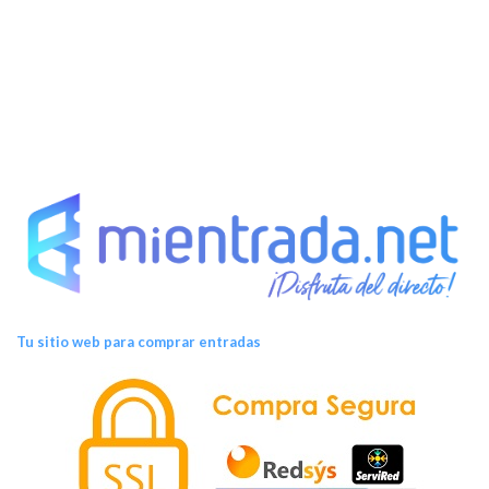
t
o
s
Tu sitio web para comprar entradas