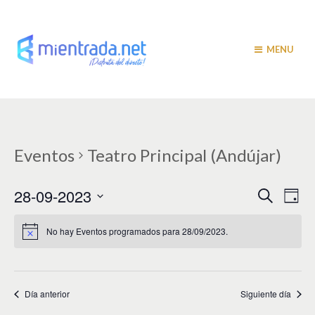
MENU
Eventos
Teatro Principal (Andújar)
N
N
28-09-2023
B
D
u
a
í
a
S
s
a
v
e
c
No hay Eventos programados para 28/09/2023.
v
a
l
e
r
e
e
g
c
c
a
g
i
Día anterior
Siguiente día
c
a
o