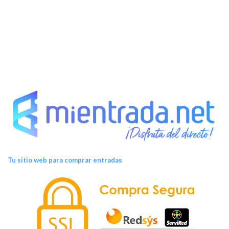
t
o
s
Tu sitio web para comprar entradas