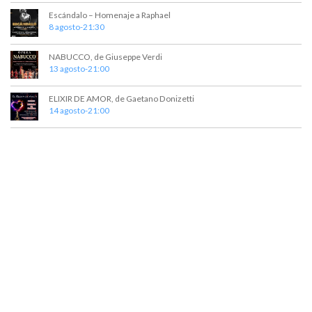
t
a
Escándalo – Homenaje a Raphael
o
y
8 agosto-21:30
v
NABUCCO, de Giuseppe Verdi
13 agosto-21:00
i
s
ELIXIR DE AMOR, de Gaetano Donizetti
14 agosto-21:00
t
a
s
d
e
E
v
e
n