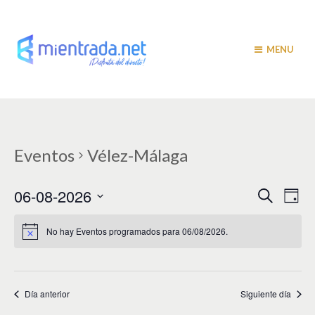
MENU
Eventos
Vélez-Málaga
N
N
06-08-2026
B
D
u
a
í
a
S
s
a
v
e
c
No hay Eventos programados para 06/08/2026.
v
a
l
e
r
e
e
g
c
c
a
g
i
Día anterior
Siguiente día
c
a
o