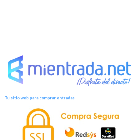
t
o
s
Tu sitio web para comprar entradas