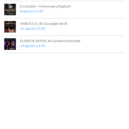
t
a
Escándalo – Homenaje a Raphael
o
y
8 agosto-21:30
v
NABUCCO, de Giuseppe Verdi
13 agosto-21:00
i
s
ELIXIR DE AMOR, de Gaetano Donizetti
14 agosto-21:00
t
a
s
d
e
E
v
e
n