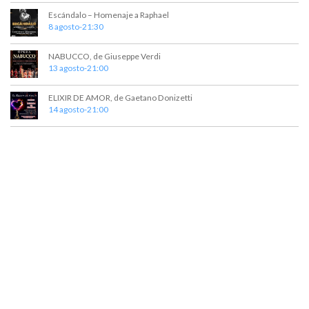
e
e
Escándalo – Homenaje a Raphael
8 agosto-21:30
d
n
t
a
NABUCCO, de Giuseppe Verdi
o
13 agosto-21:00
y
v
ELIXIR DE AMOR, de Gaetano Donizetti
14 agosto-21:00
i
s
t
a
s
d
e
E
v