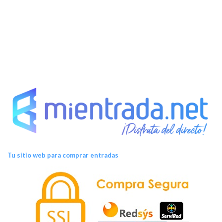
e
n
t
o
s
Tu sitio web para comprar entradas