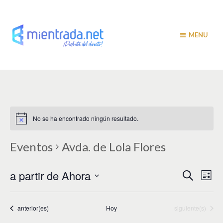
MENU
No se ha encontrado ningún resultado.
Eventos
Avda. de Lola Flores
N
N
a partir de Ahora
B
L
u
a
i
a
S
s
s
v
e
c
t
v
a
l
Eventos
Eventos
anterior(es)
Hoy
siguiente(s)
e
a
r
e