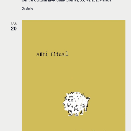
Centro Cultural MVA
Gratuito
SÁB
20