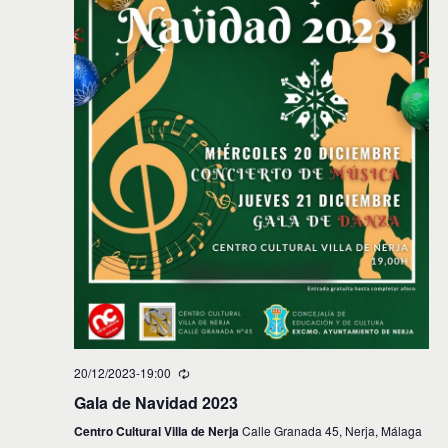
i
n
f
d
e
ó
c
e
n
h
v
a
d
.
i
e
s
t
b
a
ú
s
s
d
e
q
E
u
v
e
e
d
n
20/12/2023-19:00
t
a
Gala de Navidad 2023
o
y
Centro Cultural Villa de Nerja
Calle Granada 45, Nerja, Málaga