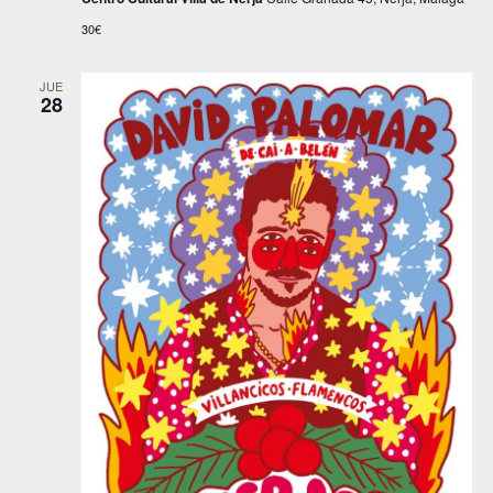
30€
JUE
28