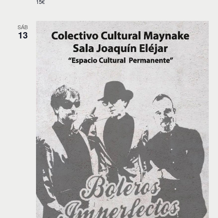
15€
SÁB
13