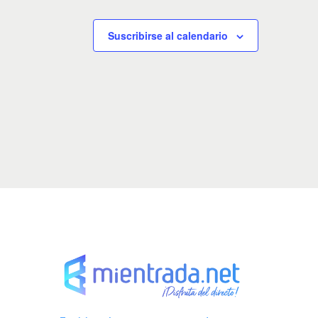
t
t
o
o
Suscribirse al calendario
,
s
,