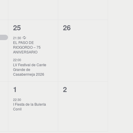
o
e
e
,
n
n
2
0
25
26
t
t
E
E
o
o
21:30
EL PASO DE
v
v
,
s
RIOGORDO – 75
ANIVERSARIO
e
e
,
22:00
LV Festival de Cante
n
n
Grande de
Casabermeja 2026
t
t
o
o
1
0
1
2
s
s
E
E
22:30
I Fiesta de la Bulería
,
,
v
v
Conil
e
e
n
n