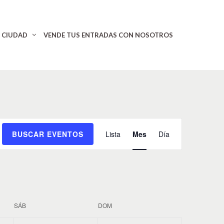
CIUDAD
VENDE TUS ENTRADAS CON NOSOTROS
N
BUSCAR EVENTOS
Lista
Mes
Día
a
v
e
g
a
c
SÁB
DOM
i