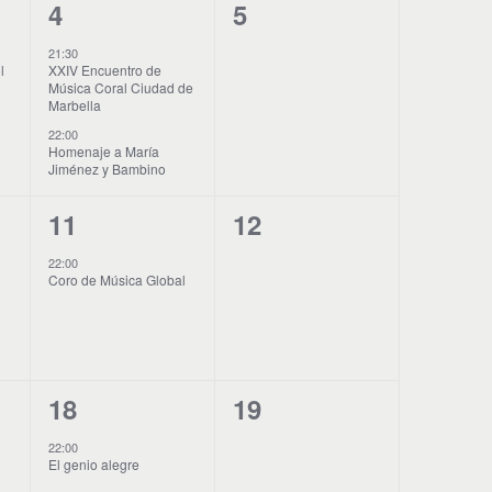
ó
2
0
4
5
n
E
E
21:30
d
l
XXIV Encuentro de
v
v
Música Coral Ciudad de
e
Marbella
e
e
v
22:00
i
Homenaje a María
n
n
Jiménez y Bambino
s
t
t
t
1
0
11
12
o
o
a
E
E
s
22:00
s
s
Coro de Música Global
d
v
v
,
,
e
e
e
E
n
n
v
1
0
18
19
t
t
e
n
E
E
o
o
22:00
t
El genio alegre
v
v
,
s