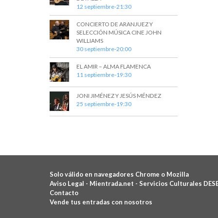
12 septiembre-21:30
CONCIERTO DE ARANJUEZ Y
SELECCIÓN MÚSICA CINE JOHN
WILLIAMS
30 septiembre-20:00
EL AMIR – ALMA FLAMENCA
11 septiembre-19:30
JONI JIMÉNEZ Y JESÚS MÉNDEZ
25 septiembre-19:30
Solo válido en navegadores Chrome o Mozilla
Aviso Legal -
Mientrada.net - Servicios Culturales DES
Contacto
Vende tus entradas con nosotros