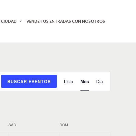
CIUDAD
VENDE TUS ENTRADAS CON NOSOTROS
N
BUSCAR EVENTOS
Lista
Mes
Día
a
v
e
g
a
c
SÁB
DOM
i