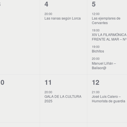
0
1
4
3
4
5
E
E
E
20:00
12:00
Las nanas según Lorca
Las ejemplares de
v
v
v
Cervantes
e
e
e
19:00
XIV LA FILARMÓNICA
FRENTE AL MAR – Nº
n
n
n
19:00
t
t
Bichitos
20:00
o
o
o
Manuel Liñán –
Bailaor@
s
,
s
,
0
1
1
10
11
12
E
E
E
20:00
21:00
GALA DE LA CULTURA
José Luis Calero –
v
v
v
2025
Humorista de guardia
e
e
e
n
n
n