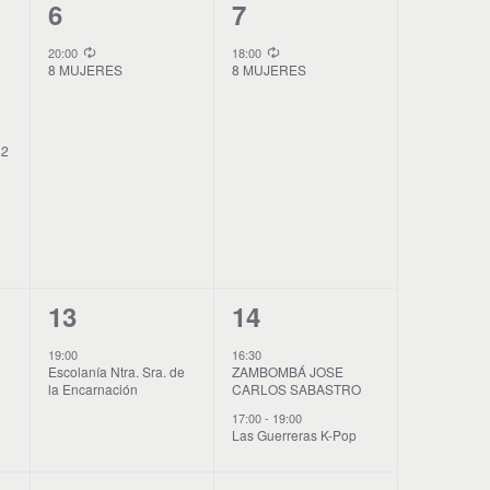
ó
1
1
6
7
n
E
E
20:00
18:00
d
8 MUJERES
8 MUJERES
v
v
e
e
e
v
i
 2
n
n
s
t
t
t
o
o
a
s
,
,
d
1
2
13
14
e
E
E
E
19:00
16:30
Escolanía Ntra. Sra. de
ZAMBOMBÁ JOSE
v
v
v
la Encarnación
CARLOS SABASTRO
e
e
e
17:00
-
19:00
n
Las Guerreras K-Pop
n
n
t