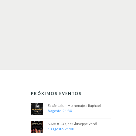
e
c
h
a
.
PRÓXIMOS EVENTOS
Escándalo – Homenaje a Raphael
8 agosto-21:30
NABUCCO, de Giuseppe Verdi
13 agosto-21:00