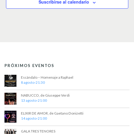
Suscribirse al calendario
i
o
n
a
r
f
e
c
h
a
.
PRÓXIMOS EVENTOS
Escándalo – Homenaje a Raphael
8 agosto-21:30
NABUCCO, de Giuseppe Verdi
13 agosto-21:00
ELIXIR DE AMOR, de Gaetano Donizetti
14 agosto-21:00
GALA TRES TENORES