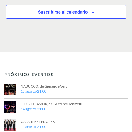
c
c
Suscribirse al calendario
i
o
n
a
r
f
e
c
h
a
.
PRÓXIMOS EVENTOS
NABUCCO, de Giuseppe Verdi
13 agosto-21:00
ELIXIR DE AMOR, de Gaetano Donizetti
14 agosto-21:00
GALA TRES TENORES
15 agosto-21:00