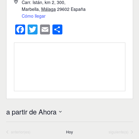
Carr. Istán, km 2, 300,
Marbella
,
Málaga
29602
España
Cómo llegar
F
T
E
C
a
wi
m
o
c
tt
ail
m
e
er
p
b
ar
o
tir
o
k
a partir de Ahora
S
e
l
Eventos
Eventos
anterior(es)
Hoy
siguiente(s)
e