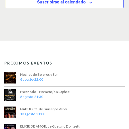
Suscribirse al calendario
i
o
n
a
r
f
e
c
h
a
.
PRÓXIMOS EVENTOS
Noches de Boleros y Son
6 agosto-22:00
Escándalo – Homenaje a Raphael
8 agosto-21:30
NABUCCO, de Giuseppe Verdi
13 agosto-21:00
ELIXIR DE AMOR, de Gaetano Donizetti