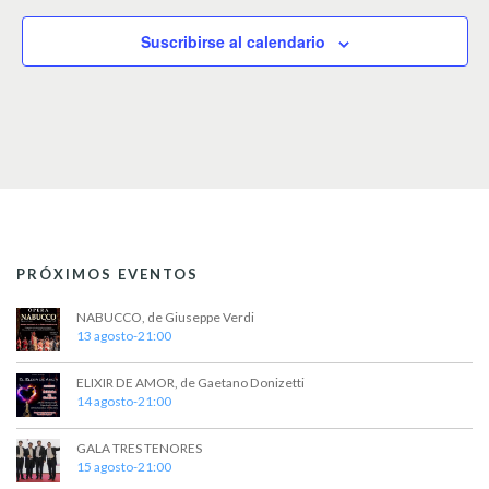
c
c
Suscribirse al calendario
i
o
n
a
r
f
e
c
h
a
.
PRÓXIMOS EVENTOS
NABUCCO, de Giuseppe Verdi
13 agosto-21:00
ELIXIR DE AMOR, de Gaetano Donizetti
14 agosto-21:00
GALA TRES TENORES
15 agosto-21:00