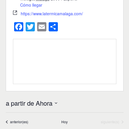
Cómo llegar
https://www.latermicamalaga.com/
F
T
E
C
a
wi
m
o
c
tt
ail
m
e
er
p
b
ar
o
tir
o
k
a partir de Ahora
S
e
l
Eventos
Eventos
anterior(es)
Hoy
siguiente(s)
e