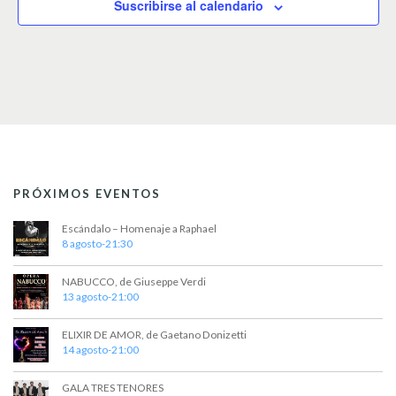
Suscribirse al calendario
i
o
n
a
r
f
e
c
h
a
.
PRÓXIMOS EVENTOS
Escándalo – Homenaje a Raphael
8 agosto-21:30
NABUCCO, de Giuseppe Verdi
13 agosto-21:00
ELIXIR DE AMOR, de Gaetano Donizetti
14 agosto-21:00
GALA TRES TENORES