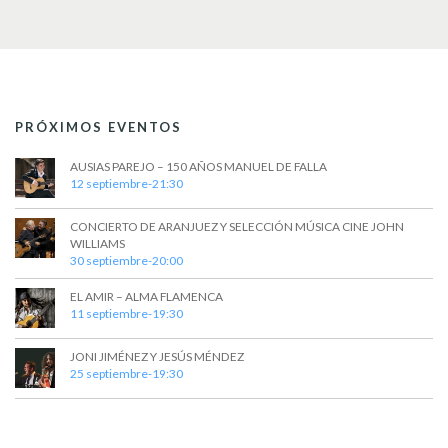
v
i
s
t
PRÓXIMOS EVENTOS
a
AUSIAS PAREJO – 150 AÑOS MANUEL DE FALLA
s
12 septiembre-21:30
d
CONCIERTO DE ARANJUEZ Y SELECCIÓN MÚSICA CINE JOHN
e
WILLIAMS
30 septiembre-20:00
E
EL AMIR – ALMA FLAMENCA
v
11 septiembre-19:30
e
JONI JIMÉNEZ Y JESÚS MÉNDEZ
n
25 septiembre-19:30
t
o