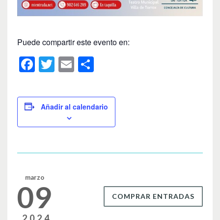
Puede compartir este evento en:
F
T
E
C
a
wi
m
o
c
tt
ail
m
e
er
p
Añadir al calendario
b
ar
o
tir
o
k
marzo
09
COMPRAR ENTRADAS
2024