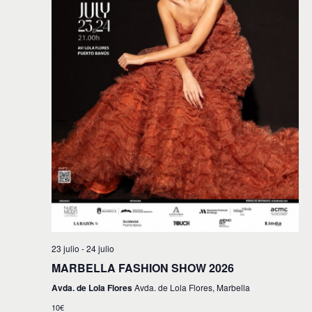
i
n
f
d
e
ó
c
e
n
h
v
a
d
.
i
e
s
t
b
a
ú
s
s
d
e
q
E
u
v
e
e
23 julio
-
24 julio
d
n
MARBELLA FASHION SHOW 2026
t
a
Avda. de Lola Flores
Avda. de Lola Flores, Marbella
o
y
10€