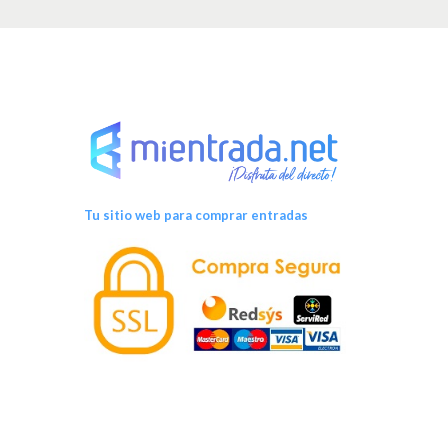
v
e
n
t
o
Tu sitio web para comprar entradas