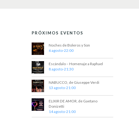
e
E
v
d
e
n
a
t
PRÓXIMOS EVENTOS
y
o
s
v
Noches de Boleros y Son
p
6 agosto-22:00
a
i
r
Escándalo – Homenaje a Raphael
a
s
8 agosto-21:30
l
t
a
p
NABUCCO, de Giuseppe Verdi
a
a
13 agosto-21:00
l
s
a
ELIXIR DE AMOR, de Gaetano
b
d
Donizetti
r
14 agosto-21:00
e
a
c
E
l
a