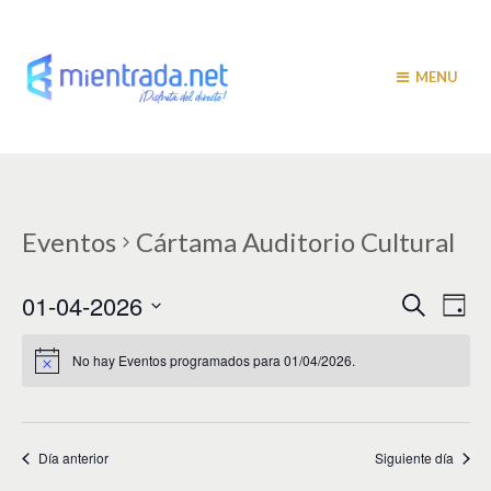
MENU
Eventos
Cártama Auditorio Cultural
N
N
01-04-2026
B
D
u
a
í
a
S
s
a
v
e
c
No hay Eventos programados para 01/04/2026.
v
a
l
e
r
e
e
g
c
c
a
g
i
Día anterior
Siguiente día
c
a
o