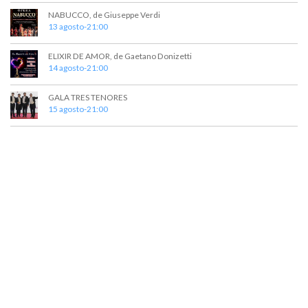
t
a
NABUCCO, de Giuseppe Verdi
o
y
13 agosto-21:00
v
ELIXIR DE AMOR, de Gaetano Donizetti
14 agosto-21:00
i
s
GALA TRES TENORES
15 agosto-21:00
t
a
s
d
e
E
v
e
n