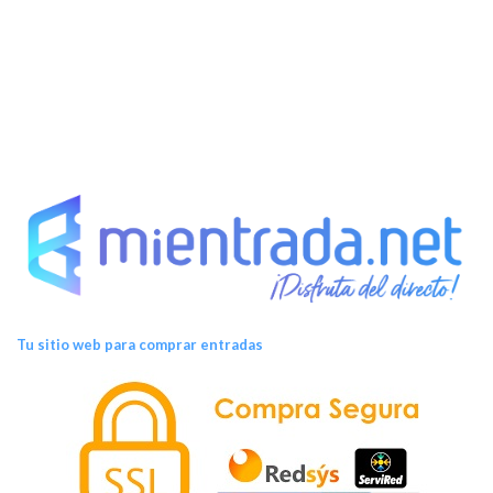
t
o
s
Tu sitio web para comprar entradas