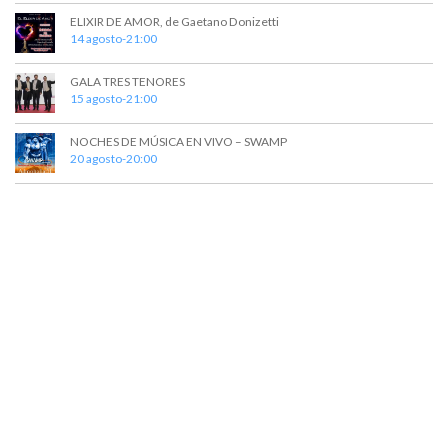
t
a
ELIXIR DE AMOR, de Gaetano Donizetti
o
y
14 agosto-21:00
v
GALA TRES TENORES
15 agosto-21:00
i
s
NOCHES DE MÚSICA EN VIVO – SWAMP
20 agosto-20:00
t
a
s
d
e
E
v
e
n