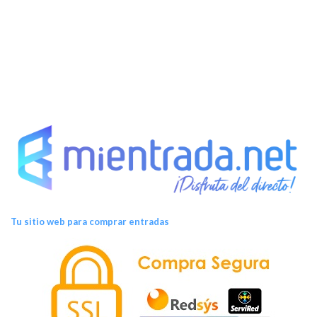
t
o
s
Tu sitio web para comprar entradas