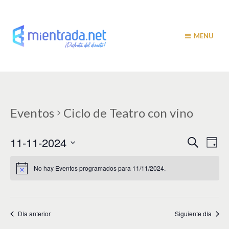
MENU
Eventos
Ciclo de Teatro con vino
N
N
11-11-2024
B
D
u
a
í
a
S
s
a
v
e
c
No hay Eventos programados para 11/11/2024.
v
a
l
e
r
e
e
g
c
c
a
g
i
Día anterior
Siguiente día
c
a
o