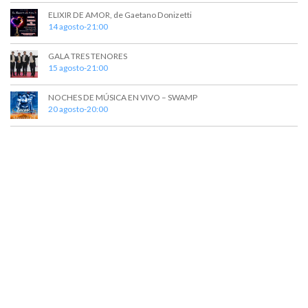
t
a
ELIXIR DE AMOR, de Gaetano Donizetti
o
y
14 agosto-21:00
v
GALA TRES TENORES
15 agosto-21:00
i
s
NOCHES DE MÚSICA EN VIVO – SWAMP
20 agosto-20:00
t
a
s
d
e
E
v
e
n