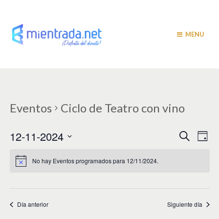
MENU
Eventos
Ciclo de Teatro con vino
N
N
12-11-2024
B
D
u
a
í
a
S
s
a
v
e
c
No hay Eventos programados para 12/11/2024.
v
a
l
e
r
e
e
g
c
c
a
g
i
Día anterior
Siguiente día
c
a
o