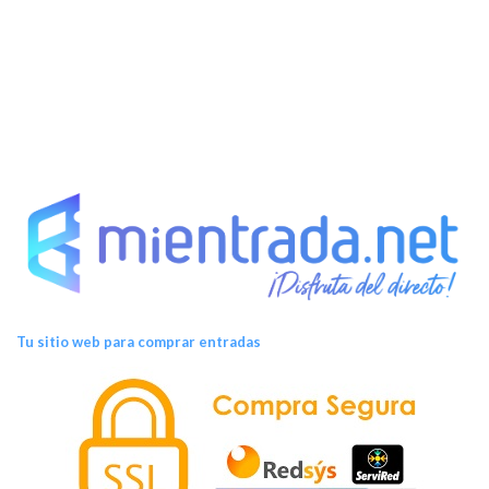
t
o
s
Tu sitio web para comprar entradas