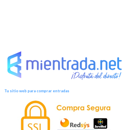
t
o
s
Tu sitio web para comprar entradas