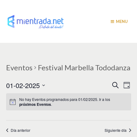
MENU
Eventos
Festival Marbella Tododanza
N
N
01-02-2025
B
D
u
a
í
a
S
s
a
v
e
c
No hay Eventos programados para 01/02/2025. Ir a los
v
a
próximos Eventos
.
l
e
r
e
e
g
c
c
a
g
i
Día anterior
Siguiente día
c
a
o