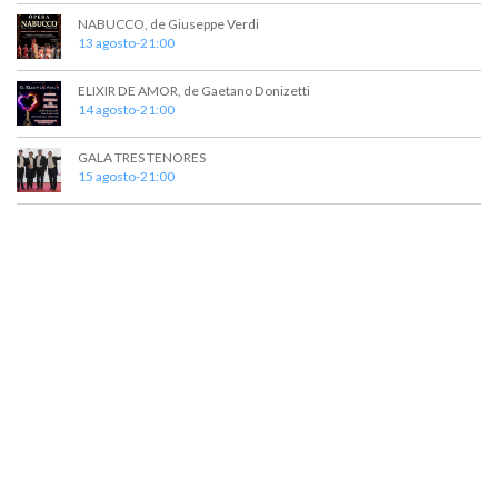
t
a
NABUCCO, de Giuseppe Verdi
o
y
13 agosto-21:00
v
ELIXIR DE AMOR, de Gaetano Donizetti
14 agosto-21:00
i
s
GALA TRES TENORES
15 agosto-21:00
t
a
s
d
e
E
v
e
n