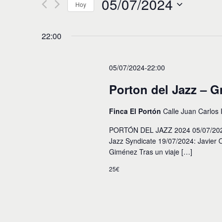
05/07/2024
e
Hoy
d
u
g
S
c
e
a
e
22:00
l
l
e
c
a
c
p
i
c
05/07/2024-22:00
a
i
l
ó
o
Porton del Jazz – G
a
n
n
b
a
r
Finca El Portón
Calle Juan Carlos I
r
d
a
f
c
PORTÓN DEL JAZZ 2024 05/07/2024:
e
e
l
Jazz Syndicate 19/07/2024: Javier
c
a
b
h
Giménez Tras un viaje […]
v
a
ú
e
.
25€
.
s
B
u
q
s
u
c
a