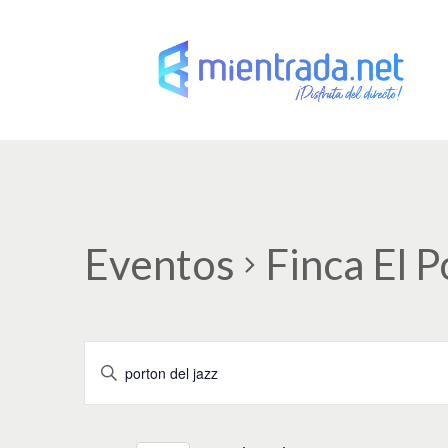
Eventos
Finca El 
N
I
a
n
t
v
r
o