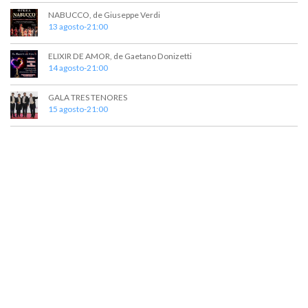
t
a
NABUCCO, de Giuseppe Verdi
o
y
13 agosto-21:00
v
ELIXIR DE AMOR, de Gaetano Donizetti
14 agosto-21:00
i
s
GALA TRES TENORES
15 agosto-21:00
t
a
s
d
e
E
v
e
n