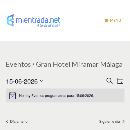
MENU
Eventos
Gran Hotel Miramar Málaga
N
N
15-06-2026
B
D
u
a
í
a
S
s
a
v
e
c
No hay Eventos programados para 15/06/2026.
v
a
l
e
r
e
e
g
c
c
a
g
i
Día anterior
Siguiente día
c
a
o