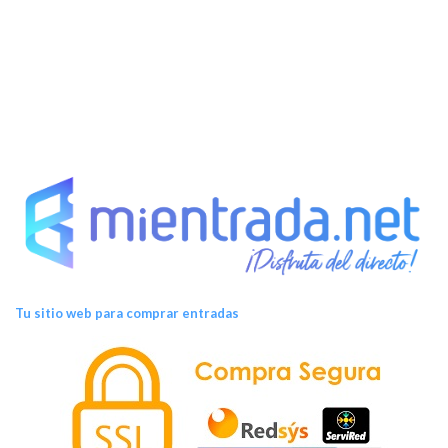
t
o
s
Tu sitio web para comprar entradas