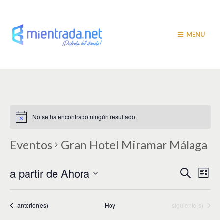
MENU
No se ha encontrado ningún resultado.
Eventos
Gran Hotel Miramar Málaga
N
N
a partir de Ahora
B
L
u
a
i
a
S
s
s
v
e
c
t
v
a
l
Eventos
Eventos
anterior(es)
Hoy
siguiente(s)
e
a
r
e