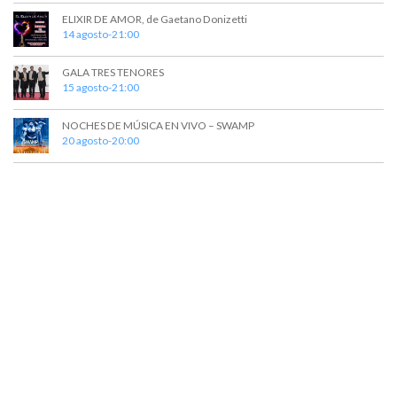
e
e
ELIXIR DE AMOR, de Gaetano Donizetti
14 agosto-21:00
d
n
t
a
GALA TRES TENORES
o
15 agosto-21:00
y
v
NOCHES DE MÚSICA EN VIVO – SWAMP
20 agosto-20:00
i
s
t
a
s
d
e
E
v