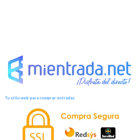
e
n
t
o
s
Tu sitio web para comprar entradas