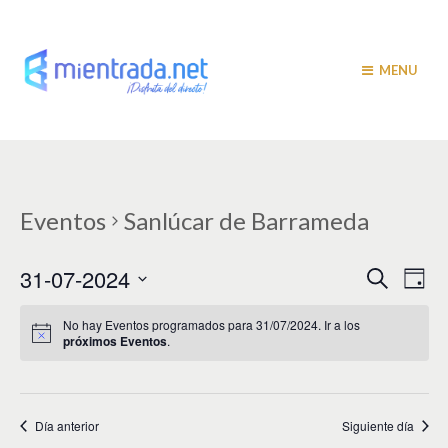
MENU
Eventos
Sanlúcar de Barrameda
N
N
31-07-2024
B
D
u
a
í
a
S
s
a
v
e
c
No hay Eventos programados para 31/07/2024. Ir a los
v
a
próximos Eventos
.
l
e
r
e
e
g
c
c
a
g
i
Día anterior
Siguiente día
c
a
o