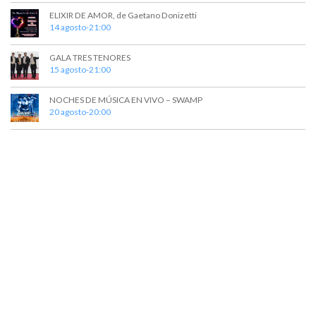
t
a
ELIXIR DE AMOR, de Gaetano Donizetti
o
y
14 agosto-21:00
v
GALA TRES TENORES
15 agosto-21:00
i
s
NOCHES DE MÚSICA EN VIVO – SWAMP
20 agosto-20:00
t
a
s
d
e
E
v
e
n