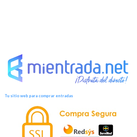
t
o
s
Tu sitio web para comprar entradas