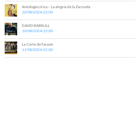
e
e
Antología Lírica – La alegría de la Zarzuela
10/08/2024-22:00
d
n
t
a
DAVID BARRULL
o
10/08/2024-23:00
y
v
La Corte de Faraón
11/08/2024-22:00
i
s
t
a
s
d
e
E
v