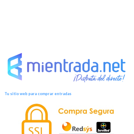
e
n
t
o
s
Tu sitio web para comprar entradas