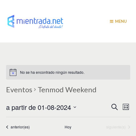
MENU
No se ha encontrado ningún resultado.
Eventos
Tenmod Weekend
N
N
a partir de 01-08-2024
B
L
u
a
i
a
S
s
s
v
e
c
t
v
a
l
Eventos
Eventos
anterior(es)
Hoy
siguiente(s)
e
a
r
e