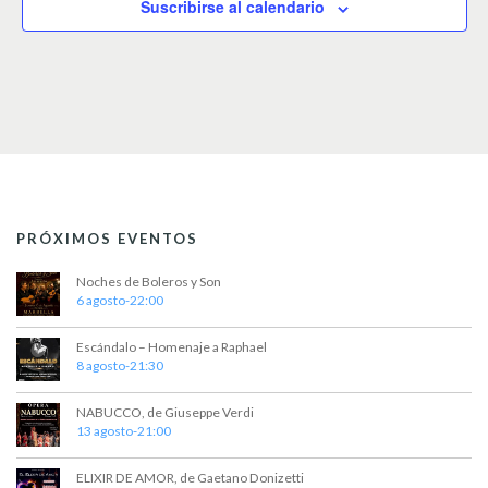
Suscribirse al calendario
i
o
n
a
r
f
e
c
h
a
.
PRÓXIMOS EVENTOS
Noches de Boleros y Son
6 agosto-22:00
Escándalo – Homenaje a Raphael
8 agosto-21:30
NABUCCO, de Giuseppe Verdi
13 agosto-21:00
ELIXIR DE AMOR, de Gaetano Donizetti