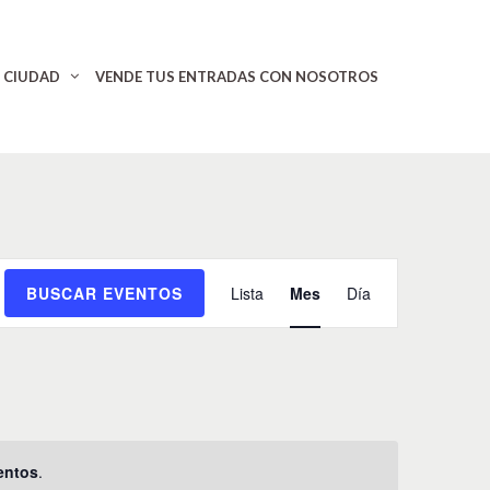
CIUDAD
VENDE TUS ENTRADAS CON NOSOTROS
N
BUSCAR EVENTOS
Lista
Mes
Día
a
v
e
g
a
c
i
entos
.