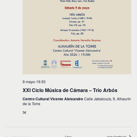
9 mayo-19:30
XXI Ciclo Música de Cámara – Trío Arbós
Centro Cultural Vicente Aleixandre
Calle Jabalcuza, 9, Alhaurín
de la Torre
5€
Eventos
Eventos
anterior(es)
Hoy
siguiente(s)