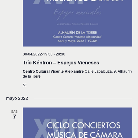
i
n
c
a
ó
r
i
n
f
d
e
ó
c
e
n
h
v
a
d
.
i
30/04/2022-19:30
-
20:30
e
s
Trío Kéntron – Espejos Vieneses
t
b
Centro Cultural Vicente Aleixandre
Calle Jabalcuza, 9, Alhaurín
a
de la Torre
ú
s
5€
s
d
e
q
mayo 2022
E
u
SÁB
v
7
e
e
d
n