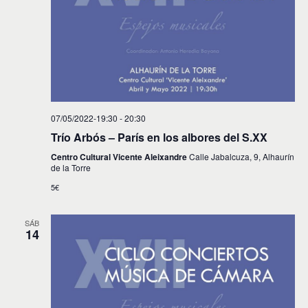
t
a
o
y
v
i
s
t
07/05/2022-19:30
-
20:30
Trío Arbós – París en los albores del S.XX
a
Centro Cultural Vicente Aleixandre
Calle Jabalcuza, 9, Alhaurín
s
de la Torre
d
5€
e
SÁB
E
14
v
e
n