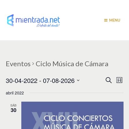
MENU
Eventos
Ciclo Música de Cámara
N
N
30-04-2022
 - 
07-08-2026
B
L
u
a
i
a
S
s
s
abril 2022
v
e
c
t
v
a
l
e
a
r
e
SÁB
e
g
30
c
c
a
g
i
c
a
o