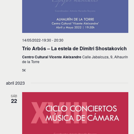
t
o
s
14/05/2022-19:30
-
20:30
Trío Arbós – La estela de Dimitri Shostakovich
Centro Cultural Vicente Aleixandre
Calle Jabalcuza, 9, Alhaurín
de la Torre
5€
abril 2023
SÁB
22