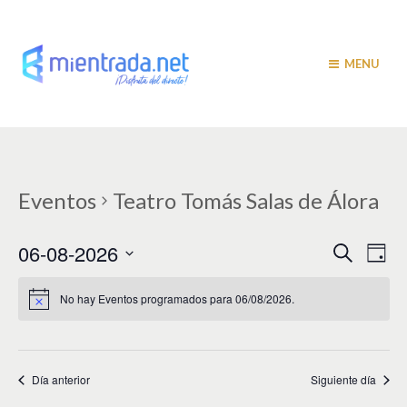
MENU
Eventos
Teatro Tomás Salas de Álora
N
N
06-08-2026
B
D
u
a
í
a
S
s
a
v
e
c
No hay Eventos programados para 06/08/2026.
v
a
l
e
r
e
e
g
c
c
a
g
i
Día anterior
Siguiente día
c
a
o