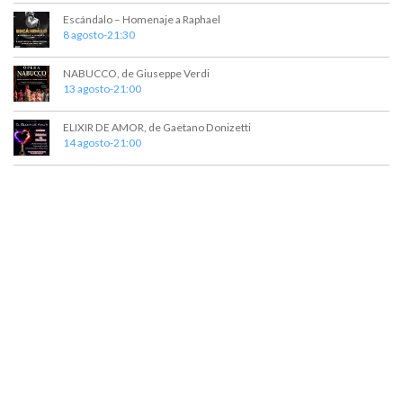
t
a
Escándalo – Homenaje a Raphael
o
y
8 agosto-21:30
v
NABUCCO, de Giuseppe Verdi
13 agosto-21:00
i
s
ELIXIR DE AMOR, de Gaetano Donizetti
14 agosto-21:00
t
a
s
d
e
E
v
e
n