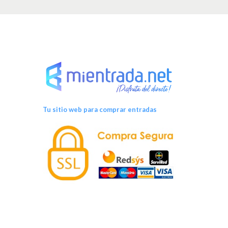
v
e
n
t
o
Tu sitio web para comprar entradas