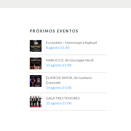
e
E
v
d
e
n
a
t
PRÓXIMOS EVENTOS
y
o
s
v
Escándalo – Homenaje a Raphael
p
8 agosto-21:30
a
i
r
NABUCCO, de Giuseppe Verdi
a
s
13 agosto-21:00
l
t
a
p
ELIXIR DE AMOR, de Gaetano
a
a
Donizetti
14 agosto-21:00
l
s
a
GALA TRES TENORES
b
d
15 agosto-21:00
r
e
a
c
E
l
a