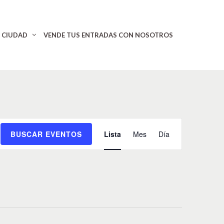
CIUDAD
VENDE TUS ENTRADAS CON NOSOTROS
N
BUSCAR EVENTOS
Lista
Mes
Día
a
v
e
g
a
c
i