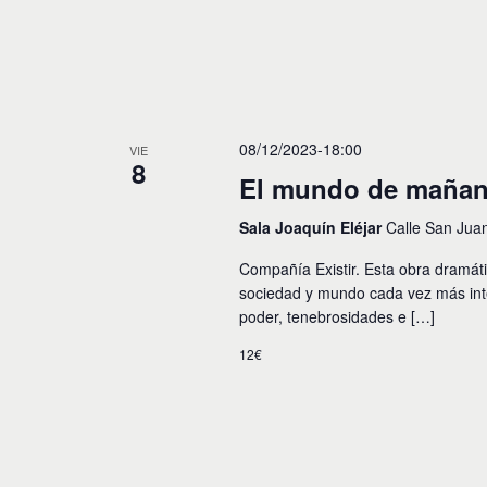
y
o
s
v
p
a
i
r
a
s
l
08/12/2023-18:00
VIE
t
a
8
p
El mundo de maña
a
a
l
s
Sala Joaquín Eléjar
Calle San Jua
a
b
d
Compañía Existir. Esta obra dramát
r
sociedad y mundo cada vez más inter
e
a
poder, tenebrosidades e […]
c
E
l
12€
a
v
v
e
e
.
n
t