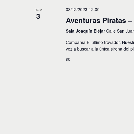
c
c
p
i
c
03/12/2023-12:00
DOM
a
3
i
l
ó
Aventuras Piratas – 
o
a
n
n
b
Sala Joaquín Eléjar
Calle San Jua
a
r
r
d
a
Compañía El último trovador. Nuestr
f
c
e
e
vez a buscar a la única sirena del 
l
c
a
b
h
8€
v
a
ú
e
.
.
s
B
u
q
s
u
c
a
e
E
v
d
e
n
a
t