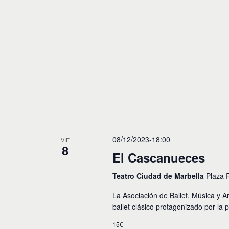
o
s
08/12/2023-18:00
VIE
8
El Cascanueces
Teatro Ciudad de Marbella
Plaza 
La Asociación de Ballet, Música y A
ballet clásico protagonizado por la 
15€