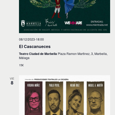
s
08/12/2023-18:00
El Cascanueces
Teatro Ciudad de Marbella
Plaza Ramon Martinez, 3, Marbella,
Málaga
15€
VIE
8