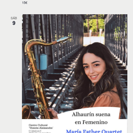
15€
SÁB
9