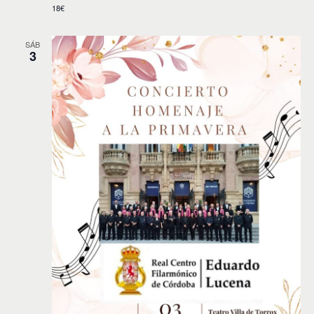
18€
SÁB
3