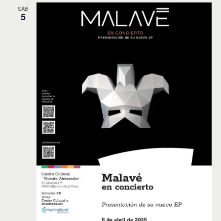
SÁB
5