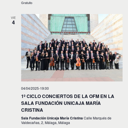
v
Gratuito
i
VIE
4
s
t
a
s
d
e
E
v
04/04/2025-19:00
1º CICLO CONCIERTOS DE LA OFM EN LA
e
SALA FUNDACIÓN UNICAJA MARÍA
n
CRISTINA
t
Sala Fundación Unicaja María Cristina
Calle Marqués de
Valdecañas, 2, Málaga, Málaga
o