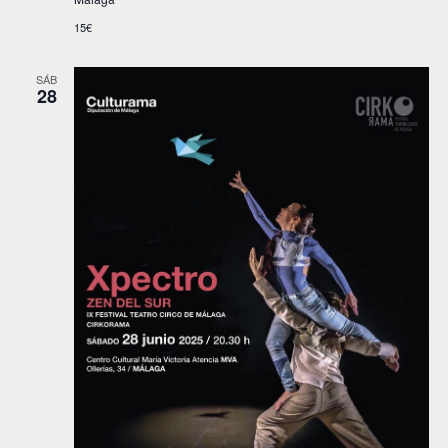
15€
SÁB
28