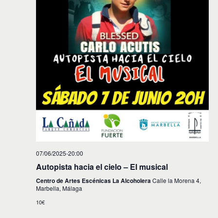
i
n
f
d
e
ó
c
e
n
h
v
a
d
.
i
e
s
t
b
a
ú
s
s
d
e
q
E
u
v
07/06/2025-20:00
e
e
Autopista hacia el cielo – El musical
d
n
Centro de Artes Escénicas La Alcoholera
Calle la Morena 4,
Marbella, Málaga
t
a
o
10€
y