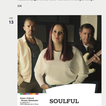
20€
VIE
13