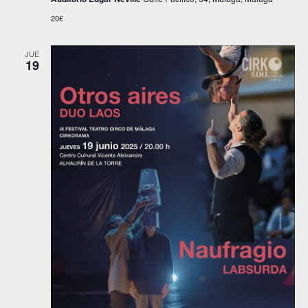
20€
JUE
19