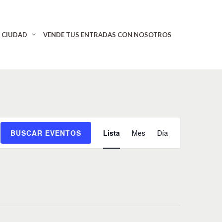
CIUDAD
VENDE TUS ENTRADAS CON NOSOTROS
N
BUSCAR EVENTOS
Lista
Mes
Día
a
v
e
g
a
c
i