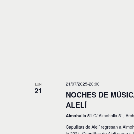
o
s
21/07/2025-20:00
LUN
21
NOCHES DE MÚSICA
ALELÍ
Almohalla 51
C/ Almohalla 51, Arc
Capullitas de Alelí regresan a Almo
in 2024. Capullitas de Alelí surge a