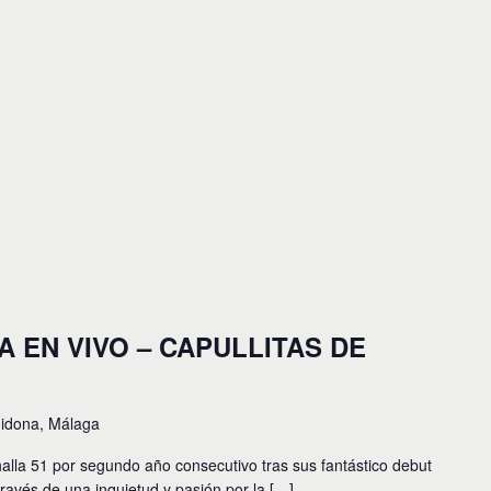
 EN VIVO – CAPULLITAS DE
hidona, Málaga
halla 51 por segundo año consecutivo tras sus fantástico debut
 través de una inquietud y pasión por la […]