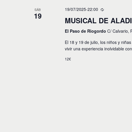
c
c
p
i
c
19/07/2025-22:00
SÁB
a
19
i
l
ó
MUSICAL DE ALAD
o
a
n
n
b
a
El Paso de Riogordo
C/ Calvario,
r
r
d
a
f
El 18 y 19 de julio, los niños y niñ
c
e
e
vivir una experiencia inolvidable co
l
c
a
b
h
12€
v
a
ú
e
.
.
s
B
u
q
s
u
c
a
e
E
v
d
e
n
a
t