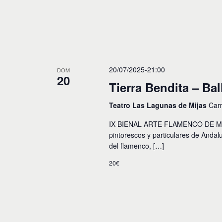
y
o
s
v
p
a
i
r
a
s
l
20/07/2025-21:00
t
a
DOM
20
p
Tierra Bendita – Ba
a
a
l
s
Teatro Las Lagunas de Mijas
Cami
a
b
d
IX BIENAL ARTE FLAMENCO DE MÁLAG
r
pintorescos y particulares de Andalu
e
a
del flamenco, […]
c
E
l
20€
a
v
v
e
e
.
n
t