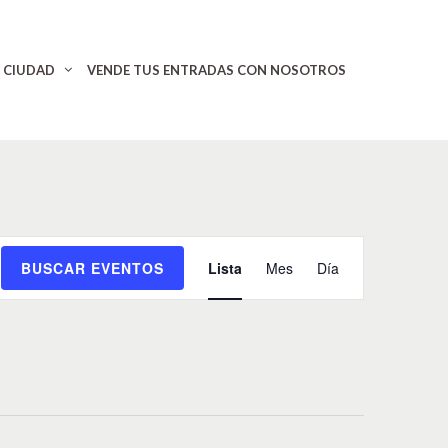
CIUDAD
VENDE TUS ENTRADAS CON NOSOTROS
N
BUSCAR EVENTOS
Lista
Mes
Día
a
v
e
g
a
c
i