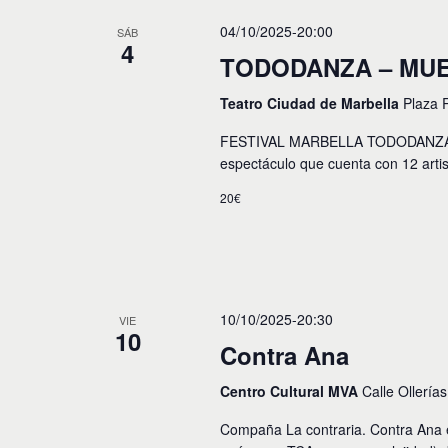
c
c
p
i
c
04/10/2025-20:00
SÁB
a
4
i
l
ó
TODODANZA – MU
o
a
n
n
b
Teatro Ciudad de Marbella
Plaza 
a
r
r
d
a
FESTIVAL MARBELLA TODODANZA 202
f
c
e
e
espectáculo que cuenta con 12 arti
l
c
a
b
h
20€
v
a
ú
e
.
.
s
B
u
q
s
10/10/2025-20:30
VIE
u
c
10
a
Contra Ana
e
E
v
d
Centro Cultural MVA
Calle Ollería
e
n
a
Compaña La contraria. Contra Ana e
t