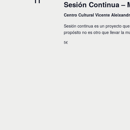
11
Sesión Continua – 
o
Centro Cultural Vicente Aleixand
s
Sesión continua es un proyecto que 
propósito no es otro que llevar la m
5€