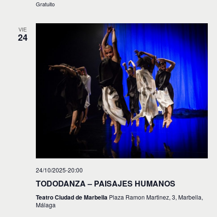
v
Gratuito
i
VIE
24
s
t
a
s
d
e
E
v
e
24/10/2025-20:00
n
TODODANZA – PAISAJES HUMANOS
t
Teatro Ciudad de Marbella
Plaza Ramon Martinez, 3, Marbella,
Málaga
o