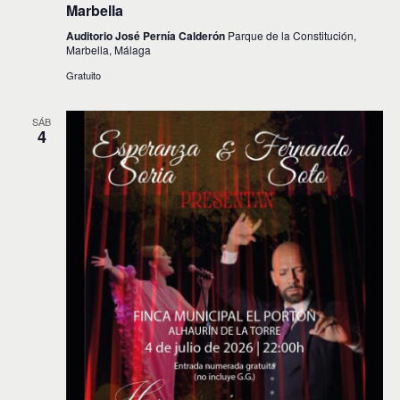
Marbella
Auditorio José Pernía Calderón
Parque de la Constitución,
Marbella, Málaga
Gratuito
SÁB
4