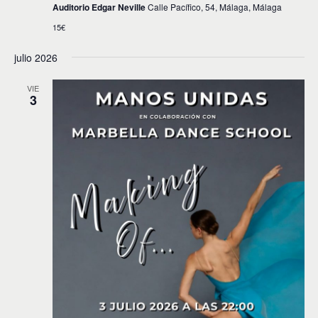
v
Auditorio Edgar Neville
Calle Pacífico, 54, Málaga, Málaga
15€
i
s
julio 2026
t
VIE
3
a
s
d
e
E
v
e
n
t
o