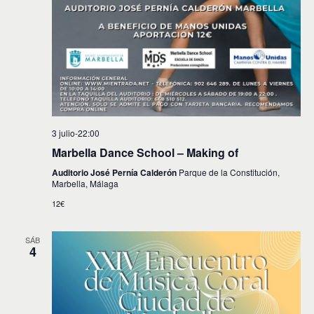
s
3 julio-22:00
Marbella Dance School – Making of
Auditorio José Pernía Calderón
Parque de la Constitución,
Marbella, Málaga
12€
SÁB
4