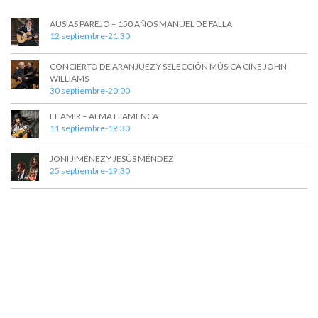
v
AUSIAS PAREJO – 150 AÑOS MANUEL DE FALLA
i
12 septiembre-21:30
s
CONCIERTO DE ARANJUEZ Y SELECCIÓN MÚSICA CINE JOHN
t
WILLIAMS
30 septiembre-20:00
a
EL AMIR – ALMA FLAMENCA
s
11 septiembre-19:30
d
JONI JIMÉNEZ Y JESÚS MÉNDEZ
e
25 septiembre-19:30
E
v
e
n
t
o