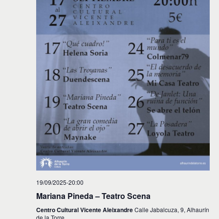
i
n
f
d
e
ó
c
e
n
h
v
a
d
.
i
e
s
t
b
a
ú
s
s
d
e
q
E
u
v
e
e
d
n
19/09/2025-20:00
t
a
Mariana Pineda – Teatro Scena
o
y
Centro Cultural Vicente Aleixandre
Calle Jabalcuza, 9, Alhaurín
de la Torre