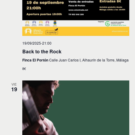
s
19/09/2025-21:00
Back to the Rock
Finca El Portón
Calle Juan Carlos I, Alhaurín de la Torre, Málaga
8€
VIE
19